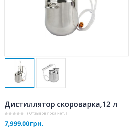
Дистиллятор скороварка,12 л
( Отзывов пока нет. )
0
7,999.00
грн.
out
of
5