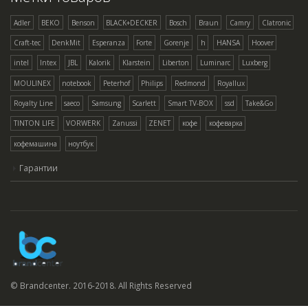
Adler
BEKO
Benson
BLACK+DECKER
Bosch
Braun
Camry
Clatronic
Craft-tec
DenkMit
Esperanza
Forte
Gorenje
h
HANSA
Hoover
intel
Intex
JBL
Kalorik
Klarstein
Liberton
Luminarc
Luxberg
MOULINEX
notebook
Peterhof
Philips
Redmond
Royallux
Royalty Line
saeco
Samsung
Scarlett
Smart TV-BOX
ssd
Take&Go
TINTON LIFE
VORWERK
Zanussi
ZENET
кофе
кофеварка
кофемашина
ноутбук
Гарантии
© Brandcenter. 2016-2018. All Rights Reserved