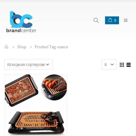
0
Home
Shop
Product Tag -
saeco