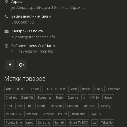
Адрес:
ул. Александра Мишуги, 10, г. Киев, Украина
Бесплатная линия связи:
0 800 500 172
Электронная почта:
support@brandcenter.info
Рабочее время Дни/Часы:
Пн - Пт / 9:00 AM - 8:00 PM
Метки товаров
Adler
BEKO
Benson
BLACK+DECKER
Bosch
Braun
Camry
Clatronic
Craft-tec
DenkMit
Esperanza
Forte
Gorenje
h
HANSA
Hoover
intel
Intex
JBL
Kalorik
Klarstein
Liberton
Luminarc
Luxberg
MOULINEX
notebook
Peterhof
Philips
Redmond
Royallux
Royalty Line
saeco
Samsung
Scarlett
Smart TV-BOX
ssd
Take&Go