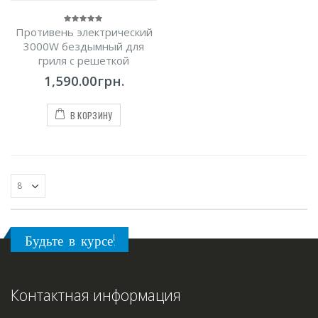
Противень электрический
0
out
3000W бездымный для
of
5
гриля с решеткой
1,590.00
грн.
В КОРЗИНУ
Будьте в курсе!
Контактная информация